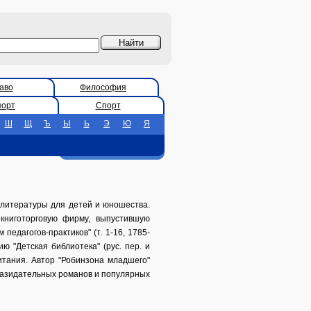
аво
Философия
порт
Спорт
Ш
Щ
Ъ
Ы
Ь
Э
Ю
Я
в литературы для детей и юношества.
книготорговую фирму, выпустившую
едагогов-практиков" (т. 1-16, 1785-
ию "Детская библиотека" (рус. пер. и
питания. Автор "Робинзона младшего"
 назидательных романов и популярных