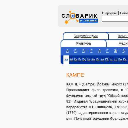
|
О проекте
Пом
Энциклопедия
Комп
Культура
Меди
А
Б
В
Г
Д
Е
Ж
З
Ка
Кб
Кв
Кг
Кд
Ке
Кж
Кз
Ки
Кй
Кк
Кл
Км
Кн
КАМПЕ
КАМПЕ - (Campe) Йоахим Генрих (174
Пропагандист филантропизма, в 1
фундаментальный труд "Общий пересм
92). Издавал "Брауншвейгский журнал
переработка А.С. Шишкова, 1783-96)
(1779) - адаптированного варианта 
книг. Почётный гражданин Французско