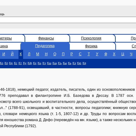
ощь
ьютеры
Финансы
Психология
Пр
Педагогика
цина
Физика
С
И
Й
К
Л
М
Н
О
П
Р
С
Т
У
Ф
Х
Ц
Ч
Ко
Кп
Кр
Кс
Кт
Ку
Кф
Кх
Кц
Кч
Кш
Кщ
Къ
Кы
Кь
Кэ
Кю
Кя
6-1818), немецкий педагог, издатель, писатель, один из основоположнико
776 преподавал в филантропине И.Б. Базедова в Дессау. В 1787 осн. 
отр всего школьного и воспитательного дела, осуществлённый обществом п
..." (1788-91), освещавший, в частности, вопросы педагогики; книжную сер
, словари немецкого языка (т. 1-5, 1807-12) и др. Труды по вопросам вос
для юношества романа Д. Дефо (переведён на мн. языки), а также нескольких
й Республики (1792).