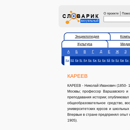
|
О проекте
Пом
Энциклопедия
Комп
Культура
Меди
А
Б
В
Г
Д
Е
Ж
З
Ка
Кб
Кв
Кг
Кд
Ке
Кж
Кз
Ки
Кй
Кк
Кл
Км
Кн
КАРЕЕВ
КАРЕЕВ - Николай Иванович (1850- 19
Москвы; профессор Варшавского и 
преподавания истории; опубликовал 
общеобразовательное средство, во
университетских курсов и школьных
Впервые в стране предпринял опыт о
1905).