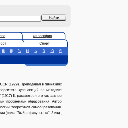
аво
Философия
порт
Спорт
Ш
Щ
Ъ
Ы
Ь
Э
Ю
Я
 СССР (1929). Преподавал в гимназиях
верситете курс лекций по методике
(1917) К. рассмотрел его как важное
ими проблемами образования. Автор
России теоретиков самообразования.
 (книга "Выбор факультета", 3 изд.,