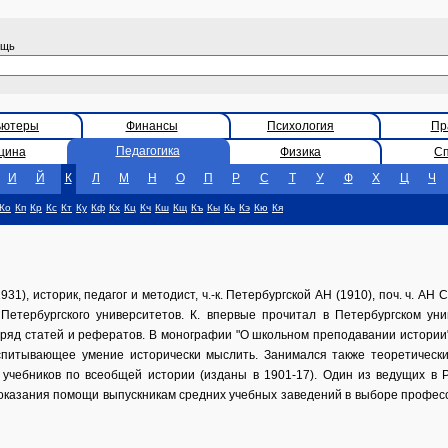
ощь
ьютеры
Финансы
Психология
Пр
Педагогика
цина
Физика
С
И
Й
К
Л
М
Н
О
П
Р
С
Т
У
Ф
Х
Ц
Ч
Ко
Кп
Кр
Кс
Кт
Ку
Кф
Кх
Кц
Кч
Кш
Кщ
Къ
Кы
Кь
Кэ
Кю
Кя
31), историк, педагог и методист, ч.-к. Петербургской АН (1910), поч. ч. АН
Петербургского университетов. К. впервые прочитал в Петербургском уни
ряд статей и рефератов. В монографии "О школьном преподавании истории" 
спитывающее умение исторически мыслить. Занимался также теоретическ
 учебников по всеобщей истории (изданы в 1901-17). Один из ведущих в 
казания помощи выпускникам средних учебных заведений в выборе профессии