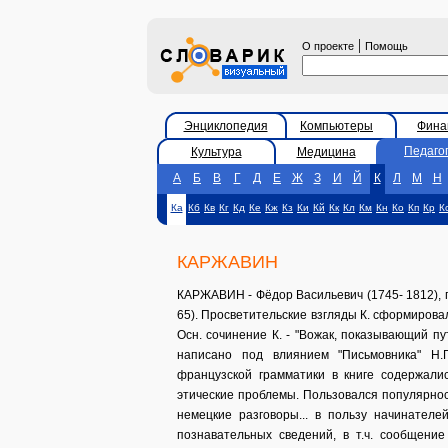
|
О проекте
Помощь
Энциклопедия
Компьютеры
Фина
Педаго
Культура
Медицина
А
Б
В
Г
Д
Е
Ж
З
И
Й
К
Л
М
Н
Ка
Кб
Кв
Кг
Кд
Ке
Кж
Кз
Ки
Кй
Кк
Кл
Км
Кн
Ко
Кп
Кр
К
КАРЖАВИН
КАРЖАВИН - Фёдор Васильевич (1745- 1812), п
65). Просветительские взгляды К. сформиров
Осн. сочинение К. - "Вожак, показывающий пу
написано под влиянием "Письмовника" Н.
французской грамматики в книге содержали
этические проблемы. Пользовался популярност
немецкие разговоры... в пользу начинателе
познавательных сведений, в т.ч. сообщени