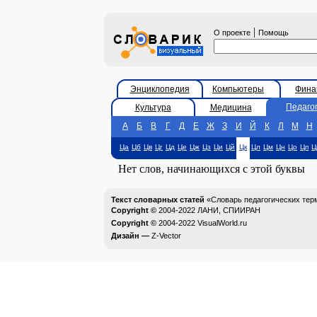
|
О проекте
Помощь
Энциклопедия
Компьютеры
Фина
Педаго
Культура
Медицина
А
Б
В
Г
Д
Е
Ж
З
И
Й
К
Л
М
Н
Ца
Цб
Цв
Цг
Цд
Це
Цж
Цз
Ци
Цй
Цк
Цл
Цм
Цн
Цо
Цп
Ц
Нет слов, начинающихся с этой буквы
Текст словарных статей
«Словарь педагогических тер
Copyright ©
2004-2022
ЛАНИ, СПИИРАН
Copyright ©
2004-2022
VisualWorld.ru
Дизайн —
Z-Vector