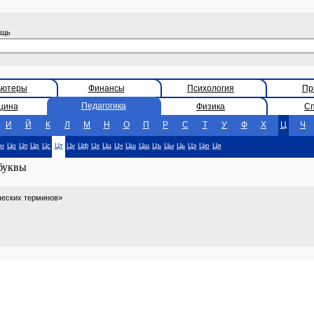
ощь
ьютеры
Финансы
Психология
Пр
Педагогика
цина
Физика
С
И
Й
К
Л
М
Н
О
П
Р
С
Т
У
Ф
Х
Ц
Ч
н
Цо
Цп
Цр
Цс
Цт
Цу
Цф
Цх
Цц
Цч
Цш
Цщ
Цъ
Цы
Ць
Цэ
Цю
Ця
 буквы
ческих терминов»