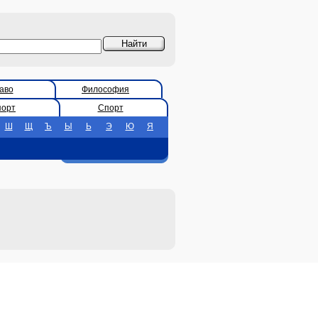
аво
Философия
порт
Спорт
Ш
Щ
Ъ
Ы
Ь
Э
Ю
Я