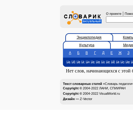
|
О проекте
Пом
Энциклопедия
Комп
Культура
Меди
А
Б
В
Г
Д
Е
Ж
З
Ца
Цб
Цв
Цг
Цд
Це
Цж
Цз
Ци
Цй
Цк
Цл
Цм
Ц
Нет слов, начинающихся с этой
Текст словарных статей
«Словарь педагоги
Copyright ©
2004-2022
ЛАНИ, СПИИРАН
Copyright ©
2004-2022
VisualWorld.ru
Дизайн —
Z-Vector