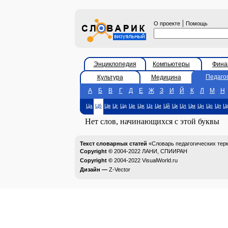
|
О проекте
Помощь
Энциклопедия
Компьютеры
Фина
Педаго
Культура
Медицина
А
Б
В
Г
Д
Е
Ж
З
И
Й
К
Л
М
Н
Ца
Цб
Цв
Цг
Цд
Це
Цж
Цз
Ци
Цй
Цк
Цл
Цм
Цн
Цо
Цп
Ц
Нет слов, начинающихся с этой буквы
Текст словарных статей
«Словарь педагогических тер
Copyright ©
2004-2022
ЛАНИ, СПИИРАН
Copyright ©
2004-2022
VisualWorld.ru
Дизайн —
Z-Vector