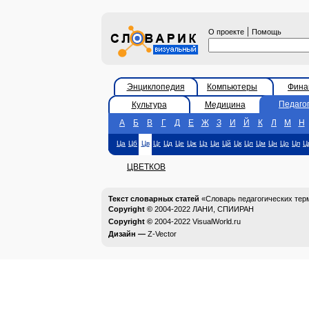
|
О проекте
Помощь
Энциклопедия
Компьютеры
Фина
Педаго
Культура
Медицина
А
Б
В
Г
Д
Е
Ж
З
И
Й
К
Л
М
Н
Ца
Цб
Цв
Цг
Цд
Це
Цж
Цз
Ци
Цй
Цк
Цл
Цм
Цн
Цо
Цп
Ц
ЦВЕТКОВ
Текст словарных статей
«Словарь педагогических тер
Copyright ©
2004-2022
ЛАНИ, СПИИРАН
Copyright ©
2004-2022
VisualWorld.ru
Дизайн —
Z-Vector