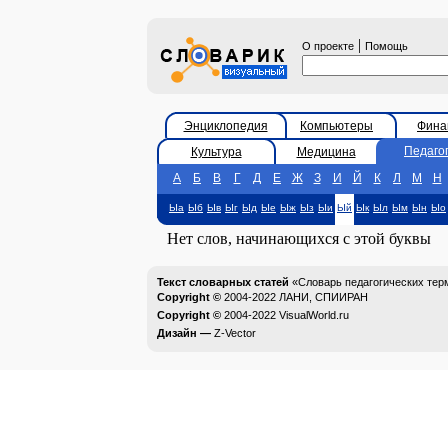
|
О проекте
Помощь
Энциклопедия
Компьютеры
Фина
Педаго
Культура
Медицина
А
Б
В
Г
Д
Е
Ж
З
И
Й
К
Л
М
Н
Ыа
Ыб
Ыв
Ыг
Ыд
Ые
Ыж
Ыз
Ыи
Ый
Ык
Ыл
Ым
Ын
Ыо
Нет слов, начинающихся с этой буквы
Текст словарных статей
«Словарь педагогических тер
Copyright ©
2004-2022
ЛАНИ, СПИИРАН
Copyright ©
2004-2022
VisualWorld.ru
Дизайн —
Z-Vector