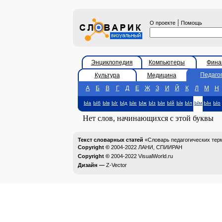
|
О проекте
Помощь
Энциклопедия
Компьютеры
Фина
Педаго
Культура
Медицина
А
Б
В
Г
Д
Е
Ж
З
И
Й
К
Л
М
Н
Ыа
Ыб
Ыв
Ыг
Ыд
Ые
Ыж
Ыз
Ыи
Ый
Ык
Ыл
Ым
Ын
Ыо
Нет слов, начинающихся с этой буквы
Текст словарных статей
«Словарь педагогических тер
Copyright ©
2004-2022
ЛАНИ, СПИИРАН
Copyright ©
2004-2022
VisualWorld.ru
Дизайн —
Z-Vector