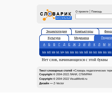
|
О проекте
Помощь
Энциклопедия
Компьютеры
Фина
Педаго
Культура
Медицина
А
Б
В
Г
Д
Е
Ж
З
И
Й
К
Л
М
Н
Ыа
Ыб
Ыв
Ыг
Ыд
Ые
Ыж
Ыз
Ыи
Ый
Ык
Ыл
Ым
Ын
Ыо
Нет слов, начинающихся с этой буквы
Текст словарных статей
«Словарь педагогических тер
Copyright ©
2004-2022
ЛАНИ, СПИИРАН
Copyright ©
2004-2022
VisualWorld.ru
Дизайн —
Z-Vector