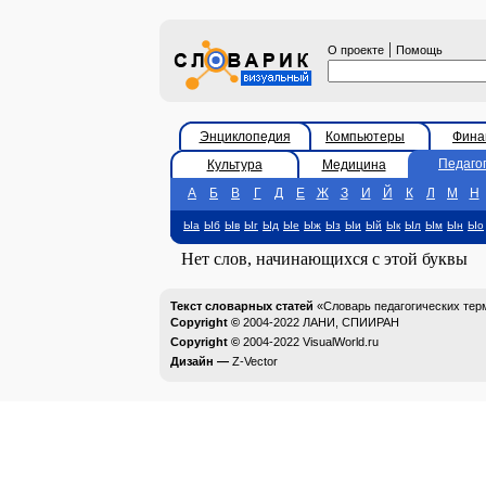
|
О проекте
Помощь
Энциклопедия
Компьютеры
Фина
Педаго
Культура
Медицина
А
Б
В
Г
Д
Е
Ж
З
И
Й
К
Л
М
Н
Ыа
Ыб
Ыв
Ыг
Ыд
Ые
Ыж
Ыз
Ыи
Ый
Ык
Ыл
Ым
Ын
Ыо
Нет слов, начинающихся с этой буквы
Текст словарных статей
«Словарь педагогических тер
Copyright ©
2004-2022
ЛАНИ, СПИИРАН
Copyright ©
2004-2022
VisualWorld.ru
Дизайн —
Z-Vector