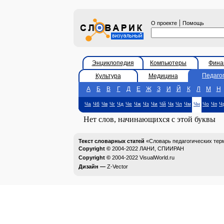
|
О проекте
Помощь
Энциклопедия
Компьютеры
Фина
Педаго
Культура
Медицина
А
Б
В
Г
Д
Е
Ж
З
И
Й
К
Л
М
Н
Ча
Чб
Чв
Чг
Чд
Че
Чж
Чз
Чи
Чй
Чк
Чл
Чм
Чн
Чо
Чп
Ч
Нет слов, начинающихся с этой буквы
Текст словарных статей
«Словарь педагогических тер
Copyright ©
2004-2022
ЛАНИ, СПИИРАН
Copyright ©
2004-2022
VisualWorld.ru
Дизайн —
Z-Vector