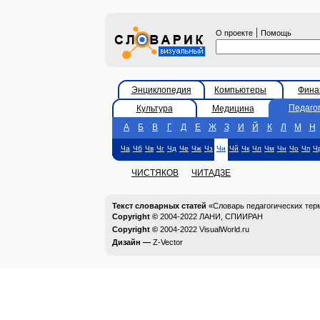
|
О проекте
Помощь
Энциклопедия
Компьютеры
Фина
Педаго
Культура
Медицина
А
Б
В
Г
Д
Е
Ж
З
И
Й
К
Л
М
Н
Ча
Чб
Чв
Чг
Чд
Че
Чж
Чз
Чи
Чй
Чк
Чл
Чм
Чн
Чо
Чп
Ч
ЧИСТЯКОВ
ЧИТАДЗЕ
Текст словарных статей
«Словарь педагогических тер
Copyright ©
2004-2022
ЛАНИ, СПИИРАН
Copyright ©
2004-2022
VisualWorld.ru
Дизайн —
Z-Vector