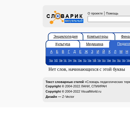
|
О проекте
Помощь
Энциклопедия
Компьютеры
Фина
Педаго
Культура
Медицина
А
Б
В
Г
Д
Е
Ж
З
И
Й
К
Л
М
Н
Ча
Чб
Чв
Чг
Чд
Че
Чж
Чз
Чи
Чй
Чк
Чл
Чм
Чн
Чо
Чп
Ч
Нет слов, начинающихся с этой буквы
Текст словарных статей
«Словарь педагогических тер
Copyright ©
2004-2022
ЛАНИ, СПИИРАН
Copyright ©
2004-2022
VisualWorld.ru
Дизайн —
Z-Vector