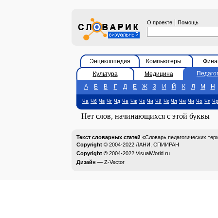
|
О проекте
Помощь
Энциклопедия
Компьютеры
Фина
Педаго
Культура
Медицина
А
Б
В
Г
Д
Е
Ж
З
И
Й
К
Л
М
Н
Ча
Чб
Чв
Чг
Чд
Че
Чж
Чз
Чи
Чй
Чк
Чл
Чм
Чн
Чо
Чп
Ч
Нет слов, начинающихся с этой буквы
Текст словарных статей
«Словарь педагогических тер
Copyright ©
2004-2022
ЛАНИ, СПИИРАН
Copyright ©
2004-2022
VisualWorld.ru
Дизайн —
Z-Vector