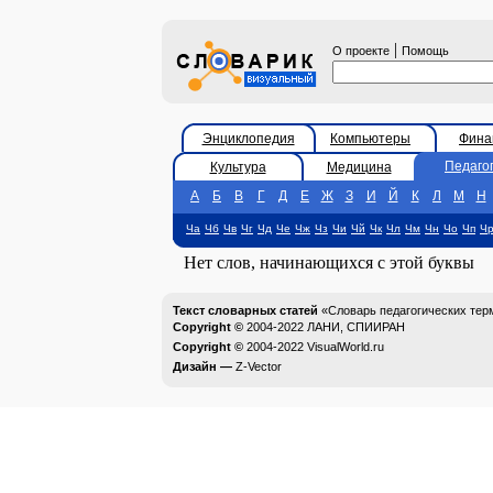
|
О проекте
Помощь
Энциклопедия
Компьютеры
Фина
Педаго
Культура
Медицина
А
Б
В
Г
Д
Е
Ж
З
И
Й
К
Л
М
Н
Ча
Чб
Чв
Чг
Чд
Че
Чж
Чз
Чи
Чй
Чк
Чл
Чм
Чн
Чо
Чп
Ч
Нет слов, начинающихся с этой буквы
Текст словарных статей
«Словарь педагогических тер
Copyright ©
2004-2022
ЛАНИ, СПИИРАН
Copyright ©
2004-2022
VisualWorld.ru
Дизайн —
Z-Vector