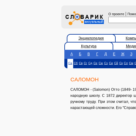
|
О проекте
Пом
Энциклопедия
Комп
Культура
Меди
А
Б
В
Г
Д
Е
Ж
З
Са
Сб
Св
Сг
Сд
Се
Сж
Сз
Си
Сй
Ск
Сл
См
САЛОМОН
САЛОМОН - (Salomon) Отто (1849- 190
народную школу. С 1872 директор ш
ручному труду. При этом считал, ч
нарастающей сложности. Его "Справо