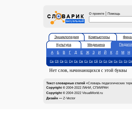
|
О проекте
Помощь
Энциклопедия
Компьютеры
Фина
Педаго
Культура
Медицина
А
Б
В
Г
Д
Е
Ж
З
И
Й
К
Л
М
Н
Са
Сб
Св
Сг
Сд
Се
Сж
Сз
Си
Сй
Ск
Сл
См
Сн
Со
Сп
С
Нет слов, начинающихся с этой буквы
Текст словарных статей
«Словарь педагогических тер
Copyright ©
2004-2022
ЛАНИ, СПИИРАН
Copyright ©
2004-2022
VisualWorld.ru
Дизайн —
Z-Vector