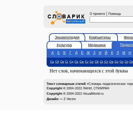
|
О проекте
Помощь
Энциклопедия
Компьютеры
Фина
Педаго
Культура
Медицина
А
Б
В
Г
Д
Е
Ж
З
И
Й
К
Л
М
Н
Са
Сб
Св
Сг
Сд
Се
Сж
Сз
Си
Сй
Ск
Сл
См
Сн
Со
Сп
С
Нет слов, начинающихся с этой буквы
Текст словарных статей
«Словарь педагогических тер
Copyright ©
2004-2022
ЛАНИ, СПИИРАН
Copyright ©
2004-2022
VisualWorld.ru
Дизайн —
Z-Vector