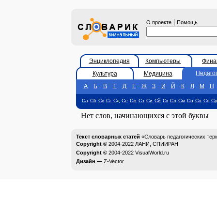
|
О проекте
Помощь
Энциклопедия
Компьютеры
Фина
Педаго
Культура
Медицина
А
Б
В
Г
Д
Е
Ж
З
И
Й
К
Л
М
Н
Са
Сб
Св
Сг
Сд
Се
Сж
Сз
Си
Сй
Ск
Сл
См
Сн
Со
Сп
С
Нет слов, начинающихся с этой буквы
Текст словарных статей
«Словарь педагогических тер
Copyright ©
2004-2022
ЛАНИ, СПИИРАН
Copyright ©
2004-2022
VisualWorld.ru
Дизайн —
Z-Vector