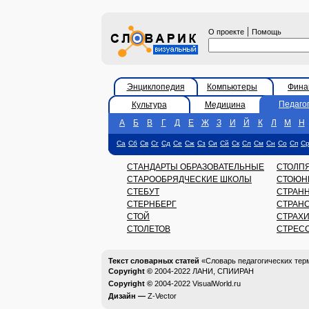
|
О проекте
Помощь
Энциклопедия
Компьютеры
Фина
Педаго
Культура
Медицина
А
Б
В
Г
Д
Е
Ж
З
И
Й
К
Л
М
Н
Са
Сб
Св
Сг
Сд
Се
Сж
Сз
Си
Сй
Ск
Сл
См
Сн
Со
Сп
С
СТАНДАРТЫ ОБРАЗОВАТЕЛЬНЫЕ
СТОЛП
СТАРООБРЯДЧЕСКИЕ ШКОЛЫ
СТОЮН
СТЕБУТ
СТРАН
СТЕРНБЕРГ
СТРАН
СТОЙ
СТРАХ
СТОЛЕТОВ
СТРЕС
Текст словарных статей
«Словарь педагогических тер
Copyright ©
2004-2022
ЛАНИ, СПИИРАН
Copyright ©
2004-2022
VisualWorld.ru
Дизайн —
Z-Vector