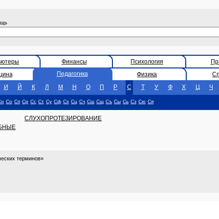
ощь
ьютеры
Финансы
Психология
Пр
Педагогика
цина
Физика
С
И
Й
К
Л
М
Н
О
П
Р
С
Т
У
Ф
Х
Ц
Ч
Сн
Со
Сп
Ср
Сс
Ст
Су
Сф
Сх
Сц
Сч
Сш
Сщ
Съ
Сы
Сь
Сэ
Сю
Ся
СЛУХОПРОТЕЗИРОВАНИЕ
БНЫЕ
ческих терминов»