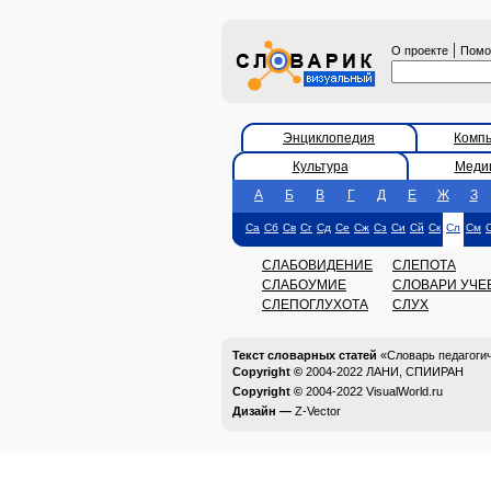
|
О проекте
Пом
Энциклопедия
Комп
Культура
Меди
А
Б
В
Г
Д
Е
Ж
З
Са
Сб
Св
Сг
Сд
Се
Сж
Сз
Си
Сй
Ск
Сл
См
СЛАБОВИДЕНИЕ
СЛЕПОТА
СЛАБОУМИЕ
СЛОВАРИ УЧЕ
СЛЕПОГЛУХОТА
СЛУХ
Текст словарных статей
«Словарь педагоги
Copyright ©
2004-2022
ЛАНИ, СПИИРАН
Copyright ©
2004-2022
VisualWorld.ru
Дизайн —
Z-Vector