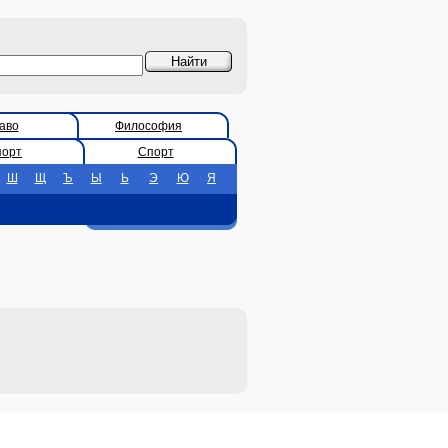
аво
Философия
порт
Спорт
Ш
Щ
Ъ
Ы
Ь
Э
Ю
Я