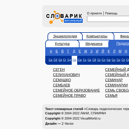
|
О проекте
Помощь
Энциклопедия
Компьютеры
Фина
Педаго
Культура
Медицина
А
Б
В
Г
Д
Е
Ж
З
И
Й
К
Л
М
Н
Са
Сб
Св
Сг
Сд
Се
Сж
Сз
Си
Сй
Ск
Сл
См
Сн
Со
Сп
С
СЕГЕН
СЕМЕЙНЫЙ Д
СЕЛИХАНОВИЧ
СЕМЕЙНЫЙ К
СЕМАШКО
СЕМИНАР
СЕМБАЕВ
СЕМИНАРИИ
СЕМЕЙНОЕ ОБРАЗОВАНИЕ
СЕМЬ СВОБО
СЕМЕЙНОЕ ПРАВО
СЕМЬЯ
Текст словарных статей
«Словарь педагогических тер
Copyright ©
2004-2022
ЛАНИ, СПИИРАН
Copyright ©
2004-2022
VisualWorld.ru
Дизайн —
Z-Vector