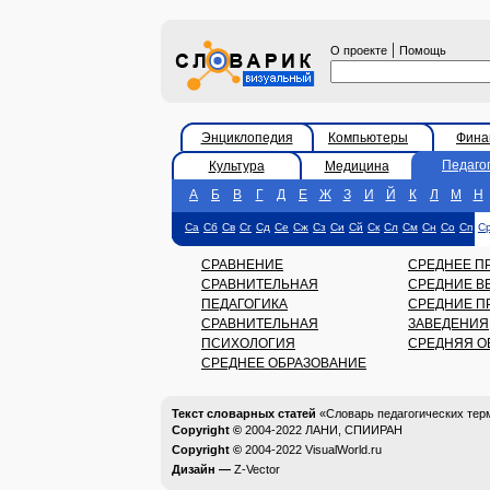
|
О проекте
Помощь
Энциклопедия
Компьютеры
Фина
Педаго
Культура
Медицина
А
Б
В
Г
Д
Е
Ж
З
И
Й
К
Л
М
Н
Са
Сб
Св
Сг
Сд
Се
Сж
Сз
Си
Сй
Ск
Сл
См
Сн
Со
Сп
С
СРАВНЕНИЕ
СРЕДНЕЕ П
СРАВНИТЕЛЬНАЯ
СРЕДНИЕ В
ПЕДАГОГИКА
СРЕДНИЕ П
СРАВНИТЕЛЬНАЯ
ЗАВЕДЕНИЯ
ПСИХОЛОГИЯ
СРЕДНЯЯ О
СРЕДНЕЕ ОБРАЗОВАНИЕ
Текст словарных статей
«Словарь педагогических тер
Copyright ©
2004-2022
ЛАНИ, СПИИРАН
Copyright ©
2004-2022
VisualWorld.ru
Дизайн —
Z-Vector