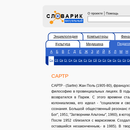
|
О проекте
Помощь
Энциклопедия
Компьютеры
Фина
Педаго
Культура
Медицина
А
Б
В
Г
Д
Е
Ж
З
И
Й
К
Л
М
Н
Са
Сб
Св
Сг
Сд
Се
Сж
Сз
Си
Сй
Ск
Сл
См
Сн
Со
Сп
С
САРТР
САРТР - (Sartre) Жан Поль (1905-80), францу
философию в провинциальных лицеях. В годы
возвратился в Париж. С этого времени ст
колониализма, его идеал - "социализм и св
сознания. Большой общественный резонанс по
Бог", 1951; "Затворники Альтоны", 1960), в к
После 1952 сблизился с марксизмом. Создал "
оставшийся незаконченным,- в 1985). В тво